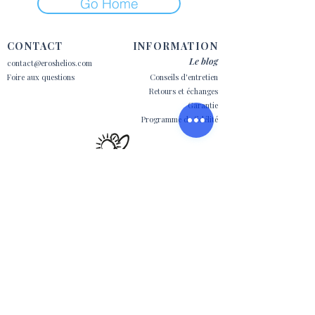
Go Home
CONTACT
INFORMATION
Le blog
contact@eroshelios.com
Foire aux questions
Conseils d'entretien
Retours et échanges
Garantie
Programme de fidélité
REJOIGNEZ-NOUS
S'ABONNER
Mentions légales,
CGV
Instagram,
TikTok