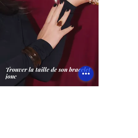
Trouver la taille de son bracelet
jonc
CONTACT
INFORMATION
Le blog
contact@eroshelios.com
Foire aux questions
Conseils d'entretien
Retours et échanges
Garantie
Programme de fidélité