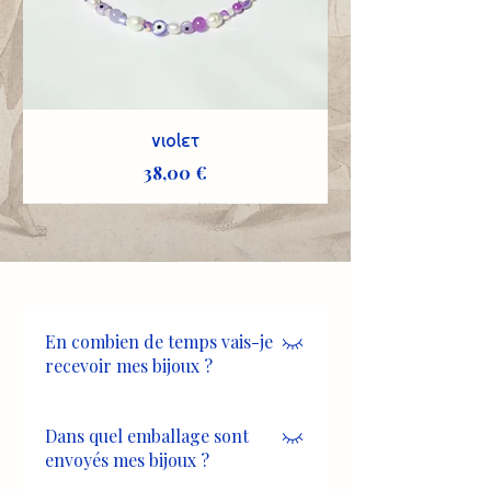
Violet
Prix
38,00 €
En combien de temps vais-je
recevoir mes bijoux ?
La préparation et l'expédition de votre
Dans quel emballage sont
commande se fait en 1 à 2 jours
envoyés mes bijoux ?
ouvrables. Vous recevez un numéro de