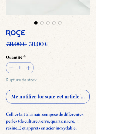
Rose
Prix
Prix
 38,00 € 
30,00 €
original
promotionnel
Quantité
*
Rupture de stock
Me notifier lorsque cet article est disponible
Collier fait à la main composé de différentes
perles (de culture, verre, quartz, nacre,
résine...) et apprêts en acier inoxydable.