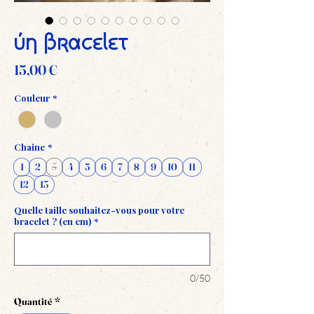
Un bracelet
Prix
15,00 €
Couleur
*
Chaine
*
1
2
3
4
5
6
7
8
9
10
11
12
13
Quelle taille souhaitez-vous pour votre
bracelet ? (en cm)
*
0/50
Quantité
*